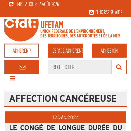
MISE À JOUR : 7 AOÛT 2026
FLUX RSS
AIDE
ADHÉRER ?
ESPACE
ADHÉRENT
ADHÉSION
AFFECTION CANCÉREUSE
12
Déc.
2024
LE CONGÉ DE LONGUE DURÉE DU