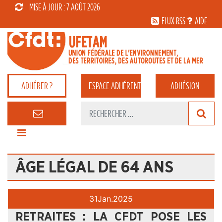
MISE À JOUR : 7 AOÛT 2026
FLUX RSS
AIDE
ADHÉRER ?
ESPACE
ADHÉRENT
ADHÉSION
ÂGE LÉGAL DE 64 ANS
31
Jan.
2025
RETRAITES : LA CFDT POSE LES