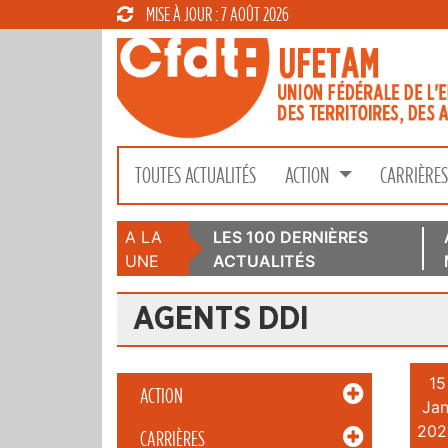
MISE À JOUR : 7 AOÛT 2026
TOUTES ACTUALITÉS
ACTION
CARRIÈRE
A LA
LES 100 DERNIÈRES
UNE
ACTUALITÉS
AGENTS DDI
15
ACTION
Jan
202
CARRIÈRES