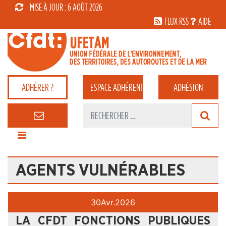
MISE À JOUR : 6 AOÛT 2026
FLUX RSS
AIDE
ADHÉRER ?
ESPACE
ADHÉRENT
ADHÉSION
AGENTS VULNÉRABLES
30
Avr.
2026
LA CFDT FONCTIONS PUBLIQUES