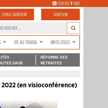
FLUX RSS
AIDE
ESPACE
ADHÉRENT
ADHÉSION
S
VIE AU TRAVAIL
INFOS UTILES
ITÉS
RÉFORME DES
UTES SAOR
RETRAITES
rs 2022 (en visioconférence)