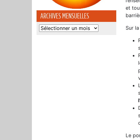
l’ense
et tou
ARCHIVES MENSUELLES
barriè
Sur l
Archives
mensuelles
Le po