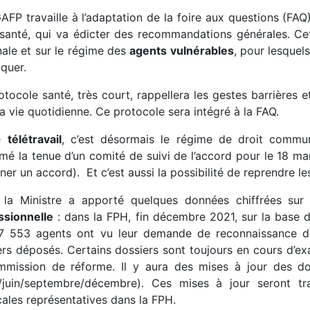
FP travaille à l’adaptation de la foire aux questions (FAQ) e
 santé, qui va édicter des recommandations générales. C
ale et sur le régime des
agents vulnérables
, pour lesquel
iquer.
tocole santé, très court, rappellera les gestes barrières e
a vie quotidienne. Ce protocole sera intégré à la FAQ.
le
télétravail
, c’est désormais le régime de droit commun 
mé la tenue d’un comité de suivi de l’accord pour le 18 mar
ner un accord). Et c’est aussi la possibilité de reprendre le
, la Ministre a apporté quelques données chiffrées sur
ssionnelle
: dans la FPH, fin décembre 2021, sur la base d
7 553 agents ont vu leur demande de reconnaissance de
rs déposés. Certains dossiers sont toujours en cours d’exa
mmission de réforme. Il y aura des mises à jour des d
/juin/septembre/décembre). Ces mises à jour seront t
cales représentatives dans la FPH.