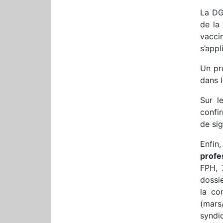
La DGA
de la
vaccin
s’appl
Un pro
dans l
Sur 
confir
de sig
Enfin
profe
FPH, 
dossie
la co
(mars
syndi