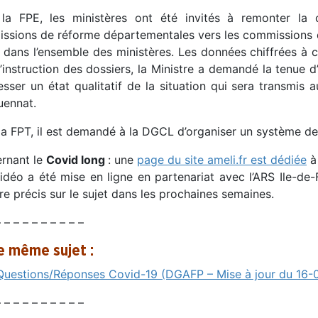
la FPE, les ministères ont été invités à remonter l
sions de réforme départementales vers les commissions de re
é dans l’ensemble des ministères. Les données chiffrées à 
’instruction des dossiers, la Ministre a demandé la tenue d’u
sser un état qualitatif de la situation qui sera transmis 
uennat.
a FPT, il est demandé à la DGCL d’organiser un système de
rnant le
Covid long
: une
page du site ameli.fr est dédiée
à
déo a été mise en ligne en partenariat avec l’ARS Ile-d
re précis sur le sujet dans les prochaines semaines.
 – – – – – – – – –
le même sujet :
Questions/Réponses Covid-19 (DGAFP – Mise à jour du 16-
 – – – – – – – – –