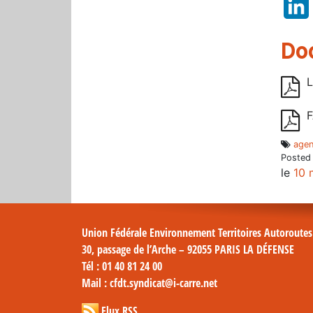
Do
L
F
agen
Posted
le
10 
Union Fédérale Environnement Territoires Autoroute
30, passage de l’Arche – 92055 PARIS LA DÉFENSE
Tél
: 01 40 81 24 00
Mail
: cfdt.syndicat@i-carre.net
Flux RSS