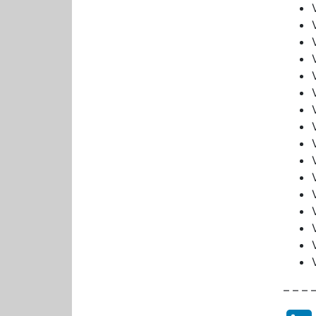
– – – –