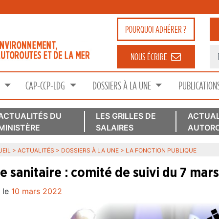
POURQUOI
ADHÉRER ?
NOUS ÉCRIRE
S
CAP-CCP-LDG
DOSSIERS À LA UNE
PUBLICATION
ACTUALITÉS DU
LES GRILLES DE
ACTUAL
MINISTÈRE
SALAIRES
AUTORO
EIL
>
ACTUALITÉS
>
DOSSIERS À LA UNE
>
LA FONCTION PUBLIQUE
se sanitaire : comité de suivi du 7 ma
 le
10 mars 2022