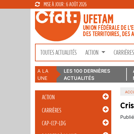
MISE À JOUR : 6 AOÛT 2026
TOUTES ACTUALITÉS
ACTION
CARRIÈRE
A LA
LES 100 DERNIÈRES
UNE
ACTUALITÉS
ACCU
ACTION
Cri
CARRIÈRES
Publié
CAP-CCP-LDG