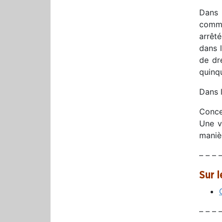
Dans 
commis
arrêt
dans l
de dre
quinq
Dans l
Conce
Une vi
maniè
– – – –
Sur 
– – – –