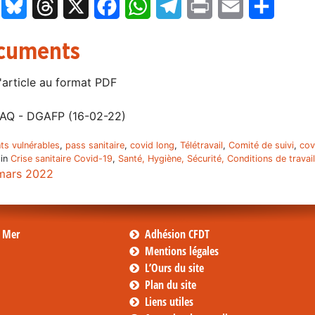
LinkedIn
Bluesky
Threads
X
Facebook
WhatsApp
Telegram
Print
Email
Partage
cuments
'article au format PDF
AQ - DGAFP (16-02-22)
ts vulnérables
,
pass sanitaire
,
covid long
,
Télétravail
,
Comité de suivi
,
cov
 in
Crise sanitaire Covid-19
,
Santé, Hygiène, Sécurité, Conditions de travail
mars 2022
s Mer
Adhésion CFDT
Mentions légales
L’Ours du site
Plan du site
Liens utiles