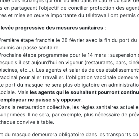
mble des échanges qui ont eu lieu dans le cadre du suivi de 
s en partageant l’objectif de concilier protection des agen
res et mise en œuvre importante du télétravail ont permis de
a
levée progressive des mesures sanitaires
:
Première étape franchie le 28 février avec la fin du port d
soumis au passe sanitaire.
Prochaine étape programmée pour le 14 mars : suspension d
lesquels il est aujourd’hui en vigueur (restaurants, bars, ciné
piscines, etc…). Les agents et salariés de ces établissements
vaccinal pour aller travailler. L’obligation vaccinale demeure
Le port du masque ne sera plus obligatoire en administration
sociale. Mais
les agents qui le souhaitent pourront contin
l’employeur ne puisse s’y opposer
.
Dans la restauration collective, les règles sanitaires actuel
supprimées. Il ne sera, par exemple, plus nécessaire de pre
chaque convive à table.
rt du masque demeurera obligatoire dans les transports coll