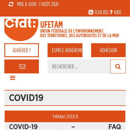
MISE À JOUR : 7 AOÛT 2026
FLUX RSS
AIDE
ADHÉRER ?
ESPACE
ADHÉRENT
ADHÉSION
COVID19
14
Mar.
2023
COVID-19 – FAQ