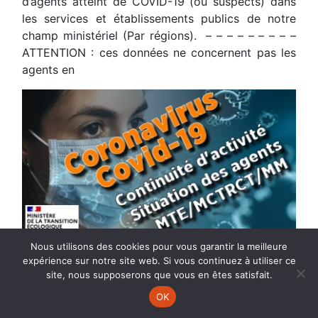
d’agents atteint de COVID-19 (ou suspects) dans
les services et établissements publics de notre
champ ministériel (Par régions). – – – – – – – – –
ATTENTION : ces données ne concernent pas les
agents en
Nous utilisons des cookies pour vous garantir la meilleure
expérience sur notre site web. Si vous continuez à utiliser ce
site, nous supposerons que vous en êtes satisfait.
21
Mar.
2022
OK
CONTINUITÉ D’ACTIVITÉ –