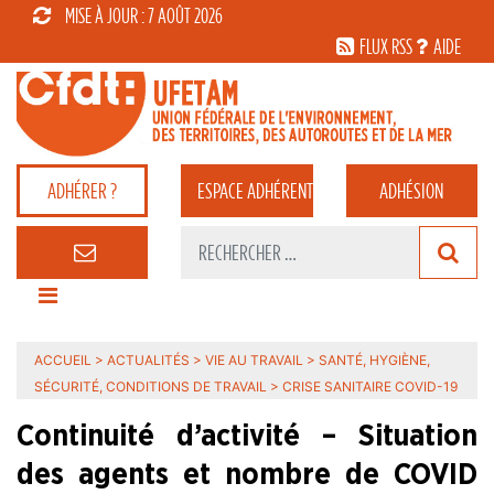
MISE À JOUR : 7 AOÛT 2026
FLUX RSS
AIDE
ADHÉRER ?
ESPACE
ADHÉRENT
ADHÉSION
ACCUEIL
>
ACTUALITÉS
>
VIE AU TRAVAIL
>
SANTÉ, HYGIÈNE,
SÉCURITÉ, CONDITIONS DE TRAVAIL
>
CRISE SANITAIRE COVID-19
Continuité d’activité – Situation
des agents et nombre de COVID