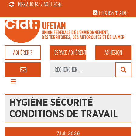
MISE À JOUR : 7 AOÛT 2026
FLUX RSS
AIDE
ADHÉRER ?
ESPACE
ADHÉRENT
ADHÉSION
HYGIÈNE SÉCURITÉ
CONDITIONS DE TRAVAIL
7
Juil.
2026