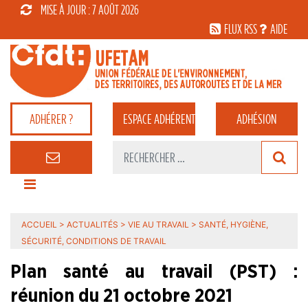
MISE À JOUR : 7 AOÛT 2026
FLUX RSS
AIDE
ADHÉRER ?
ESPACE
ADHÉRENT
ADHÉSION
ACCUEIL
>
ACTUALITÉS
>
VIE AU TRAVAIL
>
SANTÉ, HYGIÈNE,
SÉCURITÉ, CONDITIONS DE TRAVAIL
Plan santé au travail (PST) :
réunion du 21 octobre 2021