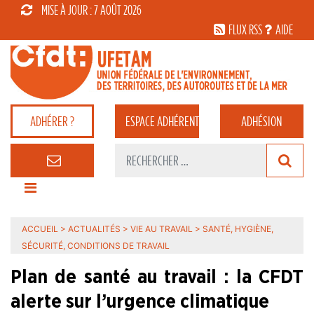
MISE À JOUR : 7 AOÛT 2026
FLUX RSS
AIDE
ADHÉRER ?
ESPACE
ADHÉRENT
ADHÉSION
ACCUEIL
>
ACTUALITÉS
>
VIE AU TRAVAIL
>
SANTÉ, HYGIÈNE,
SÉCURITÉ, CONDITIONS DE TRAVAIL
Plan de santé au travail : la CFDT
alerte sur l’urgence climatique