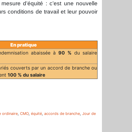
 mesure d’équité : c’est une nouvelle
rs conditions de travail et leur pouvoir
En pratique
ndemnisation abaissée à
90 %
du salaire
riés couverts par un accord de branche ou
ient
100 % du salaire
r
 ordinaire
,
CMO
,
équité
,
accords de branche
,
Jour de