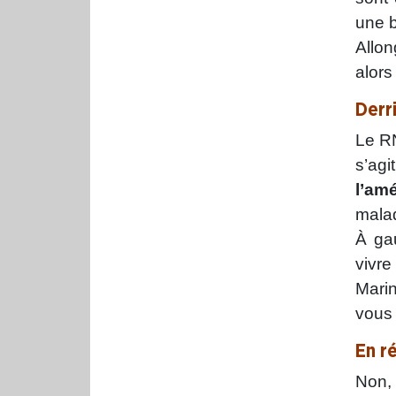
une 
Allon
alors
Derr
Le RN
s’agi
l’am
malad
À gau
vivr
Marin
vous 
En r
Non, 