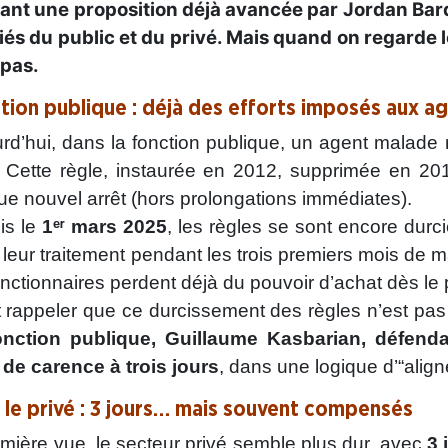
ant une proposition déjà avancée par Jordan Bardel
iés du public et du privé. Mais quand on regarde l
 pas.
tion publique : déjà des efforts imposés aux a
rd’hui, dans la fonction publique, un agent malade
. Cette règle, instaurée en 2012, supprimée en 201
e nouvel arrêt (hors prolongations immédiates).
is le
1ᵉʳ mars 2025
, les règles se sont encore durc
leur traitement pendant les trois premiers mois de 
onctionnaires perdent déjà du pouvoir d’achat dès le p
ut rappeler que ce durcissement des règles n’est p
onction publique, Guillaume Kasbarian, défendai
 de carence à trois jours
, dans une logique d’“align
 le privé : 3 jours… mais souvent compensés
mière vue, le secteur privé semble plus dur, avec
3 