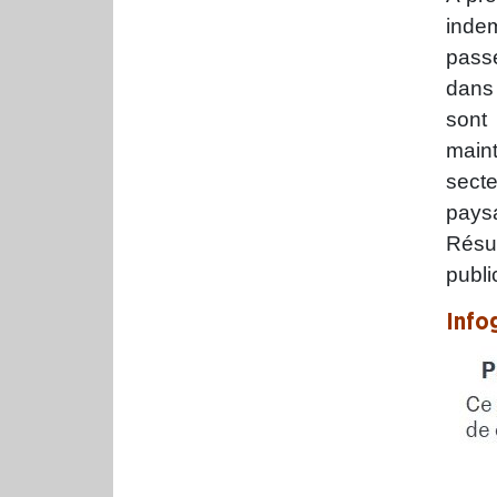
indem
passe
dans 
sont 
maint
secte
paysa
Résu
publi
Info