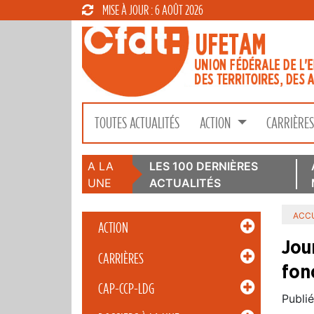
MISE À JOUR : 6 AOÛT 2026
TOUTES ACTUALITÉS
ACTION
CARRIÈRE
A LA
LES 100 DERNIÈRES
UNE
ACTUALITÉS
ACCU
ACTION
Jou
CARRIÈRES
fon
CAP-CCP-LDG
Publié