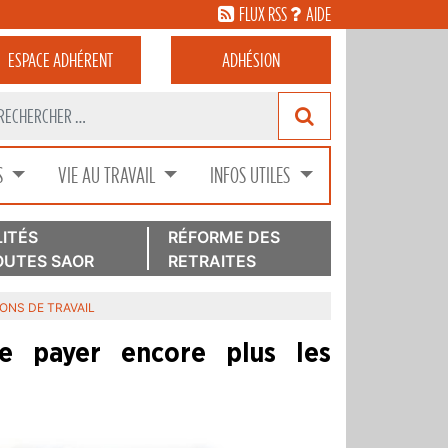
FLUX RSS
AIDE
ESPACE
ADHÉRENT
ADHÉSION
S
VIE AU TRAVAIL
INFOS UTILES
ITÉS
RÉFORME DES
UTES SAOR
RETRAITES
IONS DE TRAVAIL
e payer encore plus les