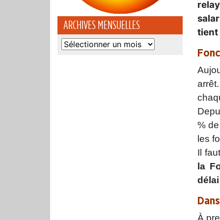
relay
salar
ARCHIVES MENSUELLES
tient
Archives
Fonc
mensuelles
Aujou
arrêt
chaqu
Depu
% de 
les f
Il fa
la F
délai
Dans
À pre