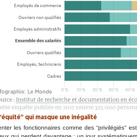
“équité” qui masque une inégalité
nter les fonctionnaires comme des “privilégiés” est
eux qui perdent davantage : un jour systématiquem