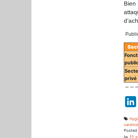
Bien 
attaq
d’ach
Public
Sec
Fonct
publi
Sect
privé
– – –
Hygi
carenc
Posted
le
11 