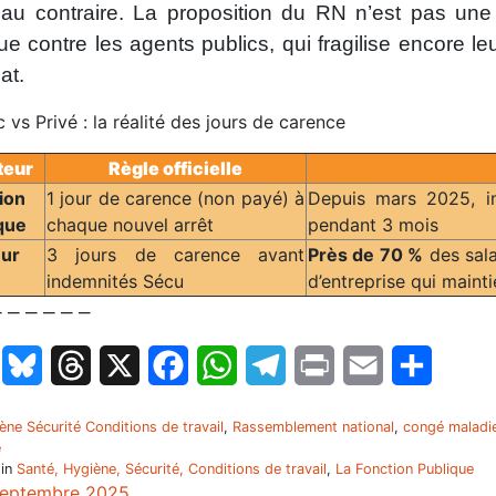
au contraire. La proposition du RN n’est pas une
ue contre les agents publics, qui fragilise encore leu
at.
 vs Privé : la réalité des jours de carence
teur
Règle officielle
ion
1 jour de carence (non payé) à
Depuis mars 2025, i
que
chaque nouvel arrêt
pendant 3 mois
eur
3 jours de carence avant
Près de 70 %
des sala
indemnités Sécu
d’entreprise qui maint
 – – – – –
LinkedIn
Bluesky
Threads
X
Facebook
WhatsApp
Telegram
Print
Email
Partage
ène Sécurité Conditions de travail
,
Rassemblement national
,
congé maladie
e
 in
Santé, Hygiène, Sécurité, Conditions de travail
,
La Fonction Publique
septembre 2025