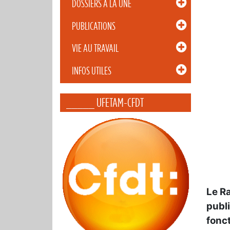
DOSSIERS À LA UNE
PUBLICATIONS
VIE AU TRAVAIL
INFOS UTILES
_____ UFETAM-CFDT
Le Ra
publi
fonct