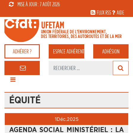
MISE À JOUR : 7 AOÛT 2026
FLUX RSS
AIDE
ADHÉRER ?
ESPACE
ADHÉRENT
ADHÉSION
ÉQUITÉ
1
Déc.
2025
AGENDA SOCIAL MINISTÉRIEL : LA