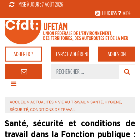
MISE À JOUR : 7 AOÛT 2026
FLUX RSS
AIDE
ADHÉRER ?
ESPACE
ADHÉRENT
ADHÉSION
ACCUEIL
>
ACTUALITÉS
>
VIE AU TRAVAIL
>
SANTÉ, HYGIÈNE,
SÉCURITÉ, CONDITIONS DE TRAVAIL
Santé, sécurité et conditions de
travail dans la Fonction publique :