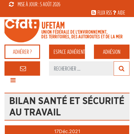
MISE À JOUR : 5 AOÛT 2026
FLUX RSS
AIDE
ADHÉRER ?
ESPACE
ADHÉRENT
ADHÉSION
BILAN SANTÉ ET SÉCURITÉ
AU TRAVAIL
17
Déc.
2021