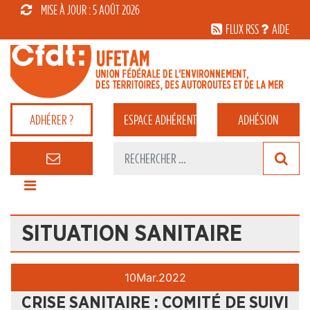
MISE À JOUR : 5 AOÛT 2026
FLUX RSS
AIDE
ADHÉRER ?
ESPACE
ADHÉRENT
ADHÉSION
SITUATION SANITAIRE
10
Mar.
2022
CRISE SANITAIRE : COMITÉ DE SUIVI