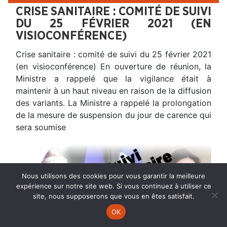
CRISE SANITAIRE : COMITÉ DE SUIVI
DU 25 FÉVRIER 2021 (EN
VISIOCONFÉRENCE)
Crise sanitaire : comité de suivi du 25 février 2021
(en visioconférence) En ouverture de réunion, la
Ministre a rappelé que la vigilance était à
maintenir à un haut niveau en raison de la diffusion
des variants. La Ministre a rappelé la prolongation
de la mesure de suspension du jour de carence qui
sera soumise
Nous utilisons des cookies pour vous garantir la meilleure
expérience sur notre site web. Si vous continuez à utiliser ce
site, nous supposerons que vous en êtes satisfait.
OK