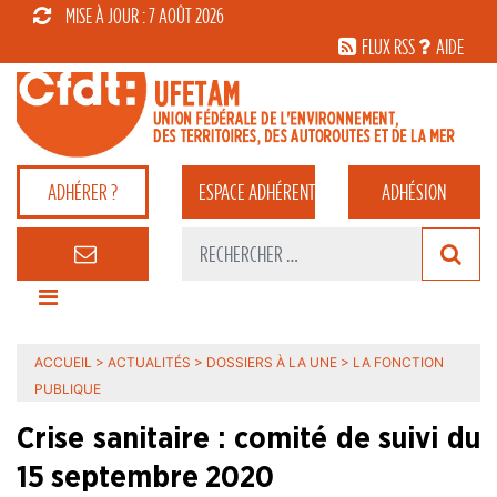
MISE À JOUR : 7 AOÛT 2026
FLUX RSS
AIDE
ADHÉRER ?
ESPACE
ADHÉRENT
ADHÉSION
ACCUEIL
>
ACTUALITÉS
>
DOSSIERS À LA UNE
>
LA FONCTION
PUBLIQUE
Crise sanitaire : comité de suivi du
15 septembre 2020