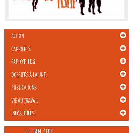
ACTION
CARRIÈRES
CAP-CCP-LDG
DOSSIERS À LA UNE
PUBLICATIONS
VIE AU TRAVAIL
INFOS UTILES
_____ UFETAM-CFDT