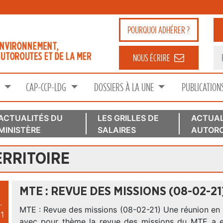
POURQUOI
ADHÉRER ?
NOUS ÉCRIRE
S
CAP-CCP-LDG
DOSSIERS À LA UNE
PUBLICATION
ACTUALITÉS DU
LES GRILLES DE
ACTUAL
MINISTÈRE
SALAIRES
AUTORO
RRITOIRE
MTE : REVUE DES MISSIONS (08-02-21
.
MTE : Revue des missions (08-02-21) Une réunion en 
1
avec pour thème la revue des missions du MTE a eu