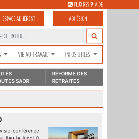
FLUX RSS
AIDE
ESPACE
ADHÉRENT
ADHÉSION
S
VIE AU TRAVAIL
INFOS UTILES
ITÉS
RÉFORME DES
UTES SAOR
RETRAITES
)
visio-conférence
 lieu le lundi 8