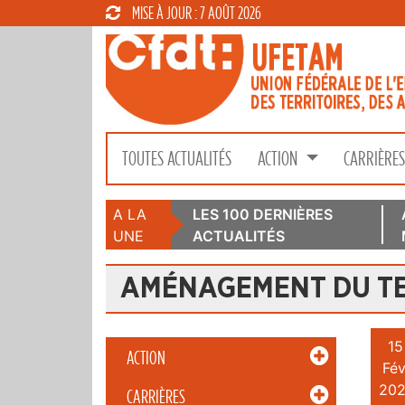
MISE À JOUR : 7 AOÛT 2026
TOUTES ACTUALITÉS
ACTION
CARRIÈRE
A LA
LES 100 DERNIÈRES
UNE
ACTUALITÉS
AMÉNAGEMENT DU TE
15
ACTION
Fév
202
CARRIÈRES