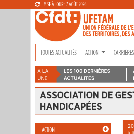
MISE À JOUR : 7 AOÛT 2026
TOUTES ACTUALITÉS
ACTION
CARRIÈRE
A LA
LES 100 DERNIÈRES
UNE
ACTUALITÉS
ASSOCIATION DE GES
HANDICAPÉES
20
ACTION
Juil