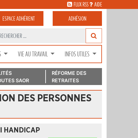
FLUX RSS
AIDE
ESPACE
ADHÉRENT
ADHÉSION
S
VIE AU TRAVAIL
INFOS UTILES
ITÉS
RÉFORME DES
UTES SAOR
RETRAITES
TION DES PERSONNES
OI HANDICAP