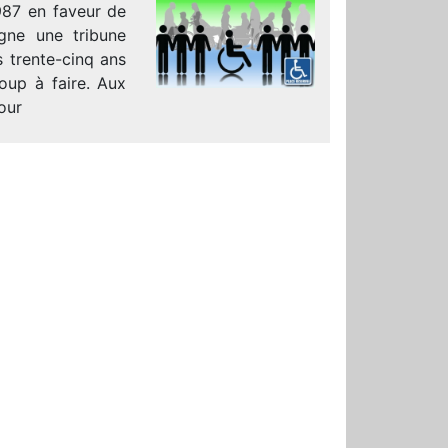
1987 en faveur de
igne une tribune
s trente-cinq ans
coup à faire. Aux
our