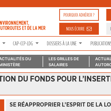
POURQUOI
ADHÉRER ?
NOUS ÉCRIRE
S
CAP-CCP-LDG
DOSSIERS À LA UNE
PUBLICATION
ACTUALITÉS DU
LES GRILLES DE
ACTUAL
MINISTÈRE
SALAIRES
AUTORO
TION DU FONDS POUR L’INSER
SE RÉAPPROPRIER L’ESPRIT DE LA L
.