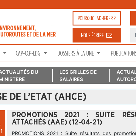
POURQUOI
ADHÉRER ?
NOUS ÉCRIRE
S
CAP-CCP-LDG
DOSSIERS À LA UNE
PUBLICATION
ACTUALITÉS DU
LES GRILLES DE
ACTUAL
MINISTÈRE
SALAIRES
AUTORO
E DE L’ETAT (AHCE)
PROMOTIONS 2021 : SUITE RÉS
ATTACHÉS (AAE) (12-04-21)
.
1
PROMOTIONS 2021 : Suite résultats des promotio