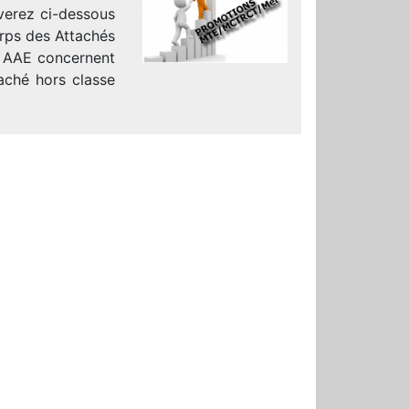
uverez ci-dessous
orps des Attachés
s AAE concernent
aché hors classe