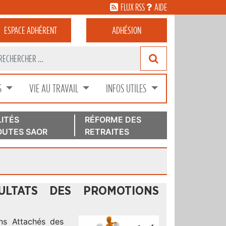
FLUX RSS
AIDE
ESPACE
ADHÉRENT
ADHÉSION
S
VIE AU TRAVAIL
INFOS UTILES
ITÉS
RÉFORME DES
UTES SAOR
RETRAITES
ULTATS DES PROMOTIONS
ns Attachés des