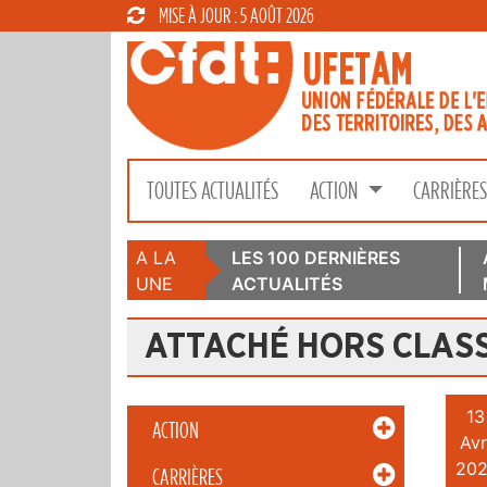
MISE À JOUR : 5 AOÛT 2026
TOUTES ACTUALITÉS
ACTION
CARRIÈRE
A LA
LES 100 DERNIÈRES
UNE
ACTUALITÉS
ATTACHÉ HORS CLASS
13
ACTION
Avr
202
CARRIÈRES