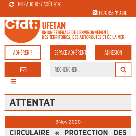
MISE À JOUR : 7 AOÛT 2026
FLUX RSS
AIDE
ADHÉRER ?
ESPACE
ADHÉRENT
ADHÉSION
ATTENTAT
3
Nov.
2020
CIRCULAIRE « PROTECTION DES