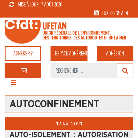
MISE À JOUR : 7 AOÛT 2026
FLUX RSS
AIDE
ADHÉRER ?
ESPACE
ADHÉRENT
ADHÉSION
AUTOCONFINEMENT
12
Jan.
2021
AUTO-ISOLEMENT : AUTORISATION