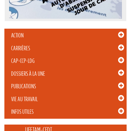
ACTION
CARRIÈRES
CAP-CCP-LDG
DOSSIERS À LA UNE
PUBLICATIONS
VIE AU TRAVAIL
INFOS UTILES
_____ UFETAM-CFDT