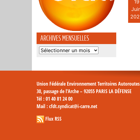
19
Juin
202
ARCHIVES MENSUELLES
Archives
mensuelles
Union Fédérale Environnement Territoires Autoroute
30, passage de l’Arche – 92055 PARIS LA DÉFENSE
Tél
: 01 40 81 24 00
Mail
: cfdt.syndicat@i-carre.net
Flux RSS