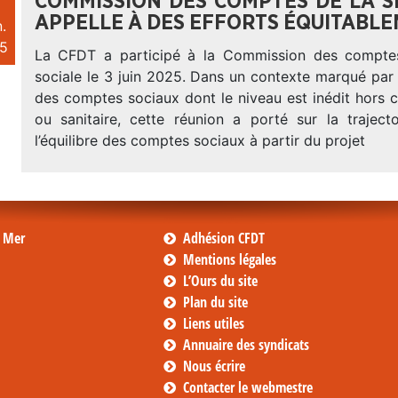
COMMISSION DES COMPTES DE LA SÉ
APPELLE À DES EFFORTS ÉQUITABL
.
5
La CFDT a participé à la Commission des comptes
sociale le 3 juin 2025. Dans un contexte marqué par
des comptes sociaux dont le niveau est inédit hors 
ou sanitaire, cette réunion a porté sur la traject
l’équilibre des comptes sociaux à partir du projet
s Mer
Adhésion CFDT
Mentions légales
L’Ours du site
Plan du site
Liens utiles
Annuaire des syndicats
Nous écrire
Contacter le webmestre