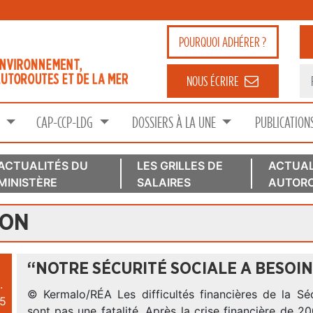
POURQUOI
ADHÉRER ?
NOUS ÉCRIRE
S
CAP-CCP-LDG
DOSSIERS À LA UNE
PUBLICATION
ACTUALITÉS DU
LES GRILLES DE
ACTUAL
MINISTÈRE
SALAIRES
AUTORO
ION
“NOTRE SÉCURITÉ SOCIALE A BESOI
.
© Kermalo/RÉA Les difficultés financières de la Séc
5
sont pas une fatalité. Après la crise financière de 2