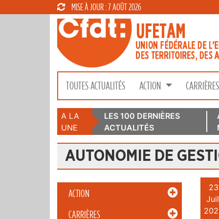
MISE À JOUR : 7 AOÛT 2026
TOUTES ACTUALITÉS
ACTION
CARRIÈRE
A LA
LES 100 DERNIÈRES
UNE
ACTUALITÉS
AUTONOMIE DE GEST
23
ACTION
Juil
202
CARRIÈRES