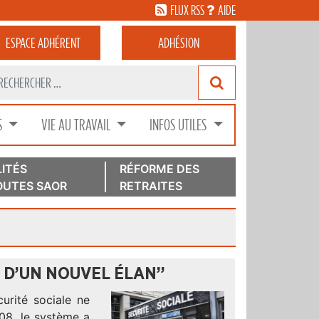
FLUX RSS
AIDE
ESPACE
ADHÉRENT
ADHÉSION
S
VIE AU TRAVAIL
INFOS UTILES
ITÉS
RÉFORME DES
UTES SAOR
RETRAITES
N D’UN NOUVEL ÉLAN”
urité sociale ne
008, le système a