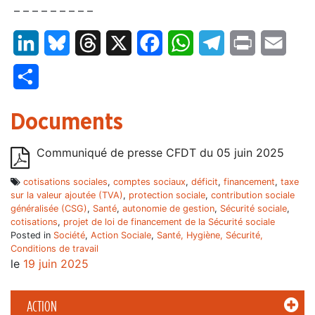
– – – – – – – – –
LinkedIn
Bluesky
Threads
X
Facebook
WhatsApp
Telegram
Print
Email
Partager
Documents
Communiqué de presse CFDT du 05 juin 2025
cotisations sociales
,
comptes sociaux
,
déficit
,
financement
,
taxe
sur la valeur ajoutée (TVA)
,
protection sociale
,
contribution sociale
généralisée (CSG)
,
Santé
,
autonomie de gestion
,
Sécurité sociale
,
cotisations
,
projet de loi de financement de la Sécurité sociale
Posted in
Société
,
Action Sociale
,
Santé, Hygiène, Sécurité,
Conditions de travail
le
19 juin 2025
ACTION