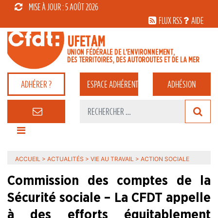
MISE À JOUR : 5 AOÛT 2026
FLUX RSS
AIDE
ADHÉRER ?
ESPACE
ADHÉRENT
ADHÉSION
ACCUEIL
>
ACTUALITÉS
>
VIE AU TRAVAIL
>
ACTION SOCIALE
Commission des comptes de la
Sécurité sociale – La CFDT appelle
à des efforts équitablement