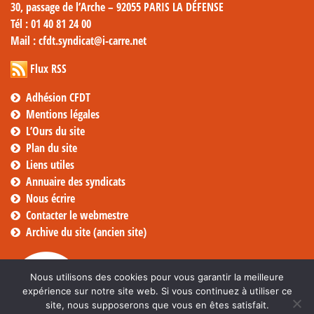
30, passage de l’Arche – 92055 PARIS LA DÉFENSE
Tél
: 01 40 81 24 00
Mail
: cfdt.syndicat@i-carre.net
Flux RSS
Adhésion CFDT
Mentions légales
L’Ours du site
Plan du site
Liens utiles
Annuaire des syndicats
Nous écrire
Contacter le webmestre
Archive du site (ancien site)
Nous utilisons des cookies pour vous garantir la meilleure
expérience sur notre site web. Si vous continuez à utiliser ce
site, nous supposerons que vous en êtes satisfait.