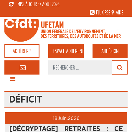
MISE À JOUR : 7 AOÛT 2026
FLUX RSS
AIDE
ADHÉRER ?
ESPACE
ADHÉRENT
ADHÉSION
DÉFICIT
18
Juin.
2026
[DÉCRYPTAGE] RETRAITES : CE