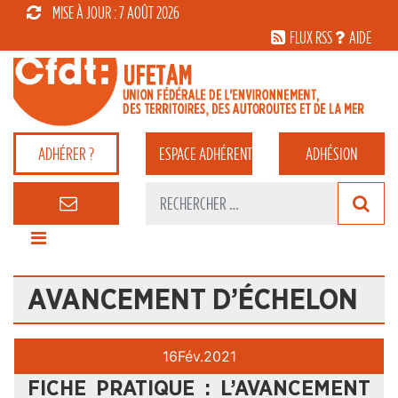
MISE À JOUR : 7 AOÛT 2026
FLUX RSS
AIDE
ADHÉRER ?
ESPACE
ADHÉRENT
ADHÉSION
AVANCEMENT D’ÉCHELON
16
Fév.
2021
FICHE PRATIQUE : L’AVANCEMENT