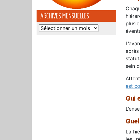
Chaqu
ARCHIVES MENSUELLES
hiéra
plusi
Archives
évent
mensuelles
L’ava
après
statut
sein d
Atten
est c
Qui 
L’ense
Quel
La hi
les r