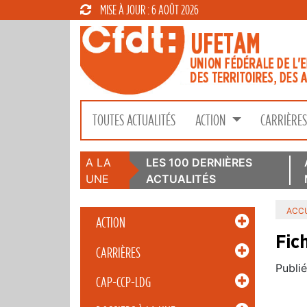
MISE À JOUR : 6 AOÛT 2026
TOUTES ACTUALITÉS
ACTION
CARRIÈRE
A LA
LES 100 DERNIÈRES
UNE
ACTUALITÉS
ACCU
ACTION
Fic
CARRIÈRES
Publié
CAP-CCP-LDG