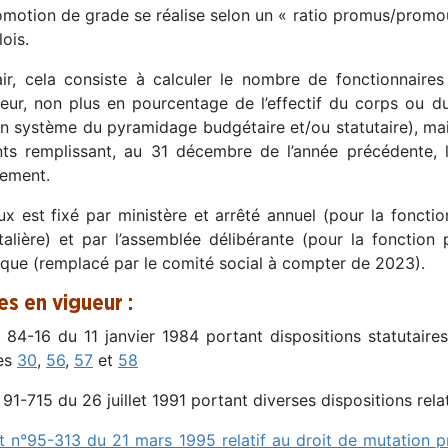
omotion de grade se réalise selon un « ratio promus/promo
ois.
air, cela consiste à calculer le nombre de fonctionnai
ieur, non plus en pourcentage de l’effectif du corps ou d
en système du pyramidage budgétaire et/ou statutaire), m
nts remplissant, au 31 décembre de l’année précédente, l
ement.
x est fixé par ministère et arrêté annuel (pour la fonctio
talière) et par l’assemblée délibérante (pour la fonction 
ique (remplacé par le comité social à compter de 2023).
es en vigueur :
 84-16 du 11 janvier 1984 portant dispositions statutaires 
les
30
,
56
,
57
et
58
 91-715 du 26 juillet 1991 portant diverses dispositions rela
 n°95-313 du 21 mars 1995 relatif au droit de mutation pri