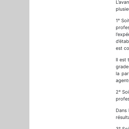
L’ava
plusie
1° Soi
profe
l’exp
d’étab
est co
Il es
grade
la pa
agents
2° Soi
profes
Dans l
résult
3° So