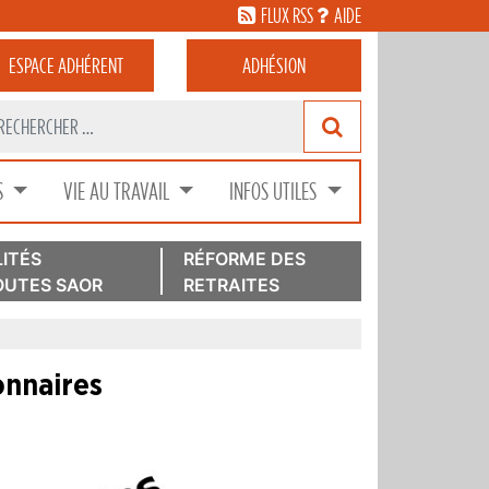
FLUX RSS
AIDE
ESPACE
ADHÉRENT
ADHÉSION
S
VIE AU TRAVAIL
INFOS UTILES
ITÉS
RÉFORME DES
UTES SAOR
RETRAITES
onnaires