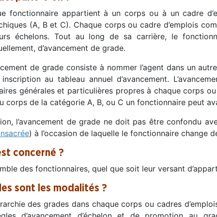
e fonctionnaire appartient à un corps ou à un cadre d’e
rchiques (A, B et C). Chaque corps ou cadre d’emplois co
eurs échelons. Tout au long de sa carrière, le fonctionn
uellement, d’avancement de grade.
ncement de grade consiste à nommer l’agent dans un autr
 inscription au tableau annuel d’avancement. L’avanceme
aires générales et particulières propres à chaque corps ou
u corps de la catégorie A, B, ou C un fonctionnaire peut a
tion, l’avancement de grade ne doit pas être confondu ave
onsacrée
) à l’occasion de laquelle le fonctionnaire change 
est concerné ?
mble des fonctionnaires, quel que soit leur versant d’apparte
les sont les modalités ?
érarchie des grades dans chaque corps ou cadres d’emploi
ègles d’avancement d’échelon et de promotion au grad