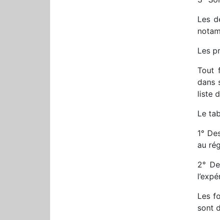
Les dé
notam
Les pr
Tout 
dans 
liste 
Le ta
1° De
au rég
2° De
l’expé
Les f
sont d