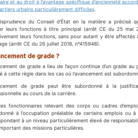
taire et au droit à l’avantage spécifique d’ancienneté accor
artiers urbains particulièrement difficiles
.
risprudence du Conseil d’État en la matière a précisé q
er leurs fonctions à titre principal (arrêt CE du 25 mai 
ivement leurs fonctions, sans pour autant y être affectés a
ge (arrêt CE du 26 juillet 2018, n°415948).
ancement de grade ?
ncement de grade a lieu de façon continue d’un grade au g
é à cette règle dans les cas où l’avancement est subordonné
ncement de grade peut être subordonné à la justific
sionnelle au cours de la carrière.
les fonctionnaires relevant des corps ou cadres d’emplo
donné à l’occupation préalable de certains emplois ou à l
pondant à un niveau particulièrement élevé de responsabilit
mportant des missions particulières.