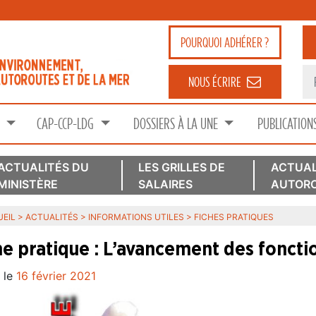
POURQUOI
ADHÉRER ?
NOUS ÉCRIRE
S
CAP-CCP-LDG
DOSSIERS À LA UNE
PUBLICATION
ACTUALITÉS DU
LES GRILLES DE
ACTUAL
MINISTÈRE
SALAIRES
AUTORO
EIL
>
ACTUALITÉS
>
INFORMATIONS UTILES
>
FICHES PRATIQUES
he pratique : L’avancement des foncti
 le
16 février 2021