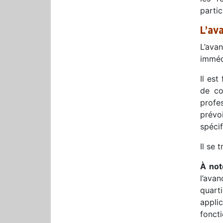
partic
L’av
L’ava
imméd
Il est
de co
profes
prévo
spécif
Il se 
À not
l’ava
quart
appli
fonct