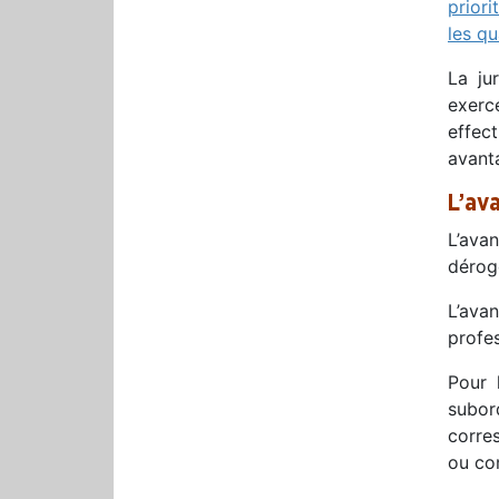
priori
les qu
La ju
exerc
effect
avanta
L’av
L’ava
dérog
L’ava
profes
Pour 
subor
corres
ou co