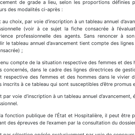
ncement de grade a lieu, selon les proportions définies par
urs des modalités ci-après :
t au choix, par voie d’inscription à un tableau annuel d’ava
ssionnelle (voir à ce sujet la fiche consacrée à l’évalu
érience professionnelle des agents. Sans renoncer à son 
lir le tableau annuel d’avancement tient compte des lignes d
nsacrée) ;
t tenu compte de la situation respective des femmes et des
s concernés, dans le cadre des lignes directrices de gest
rt respective des femmes et des hommes dans le vivier d
 inscrits à ce tableau qui sont susceptibles d’être promus e
t par voie d’inscription à un tableau annuel d’avancement, 
sionnel.
a fonction publique de l’État et Hospitalière, il peut être
ant des épreuves de l’examen par la consultation du dossier
it par sélection opérée exclusivement par voie de concours