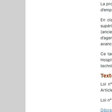
La pr
d’empl
En cl
supér
(anci
d’age
avanc
Ce tau
Hospi
techn
Text
Loi n°
Artic
Loi n°
Décret