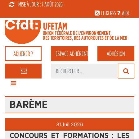
MISE À JOUR : 7 AOÛT 2026
FLUX RSS
AIDE
ADHÉRER ?
ESPACE
ADHÉRENT
ADHÉSION
BARÈME
31
Juil.
2026
CONCOURS ET FORMATIONS : LES