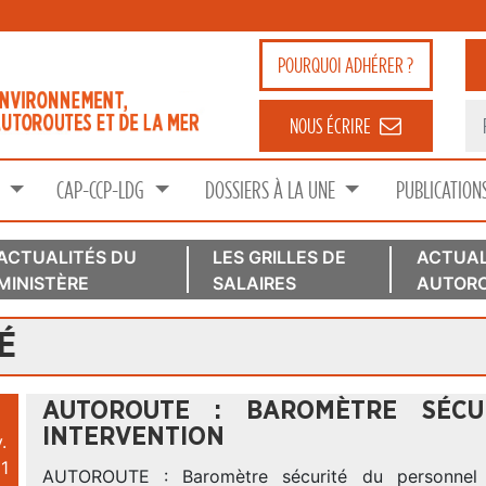
POURQUOI
ADHÉRER ?
NOUS ÉCRIRE
S
CAP-CCP-LDG
DOSSIERS À LA UNE
PUBLICATION
ACTUALITÉS DU
LES GRILLES DE
ACTUAL
MINISTÈRE
SALAIRES
AUTORO
É
AUTOROUTE : BAROMÈTRE SÉC
INTERVENTION
.
1
AUTOROUTE : Baromètre sécurité du personnel e