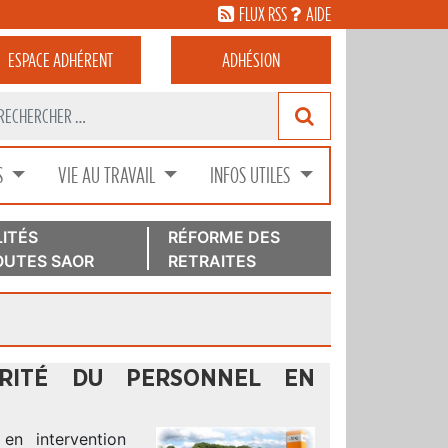
FLUX RSS
AIDE
ESPACE
ADHÉRENT
ADHÉSION
S
VIE AU TRAVAIL
INFOS UTILES
ITÉS
RÉFORME DES
UTES SAOR
RETRAITES
URITÉ DU PERSONNEL EN
n intervention