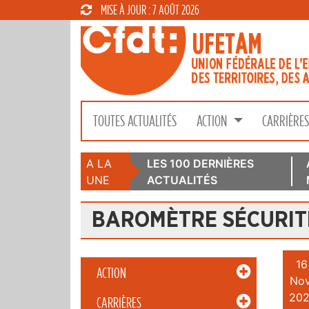
MISE À JOUR : 7 AOÛT 2026
TOUTES ACTUALITÉS
ACTION
CARRIÈRE
A LA
LES 100 DERNIÈRES
UNE
ACTUALITÉS
BAROMÈTRE SÉCURIT
16
ACTION
Nov
202
CARRIÈRES