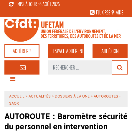
MISE À JOUR : 6 AOÛT 2026
FLUX RSS
AIDE
ADHÉRER ?
ESPACE
ADHÉRENT
ADHÉSION
ACCUEIL
>
ACTUALITÉS
>
DOSSIERS À LA UNE
>
AUTOROUTES -
SAOR
AUTOROUTE : Baromètre sécurité
du personnel en intervention