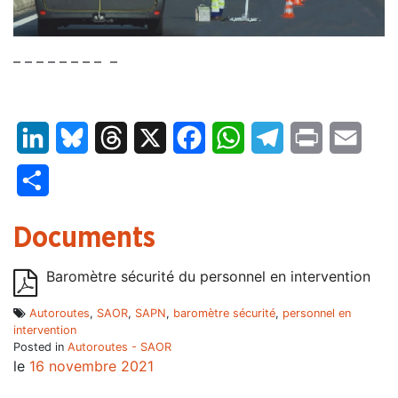
– – – – – – – – –
LinkedIn
Bluesky
Threads
X
Facebook
WhatsApp
Telegram
Print
Email
Partager
Documents
Baromètre sécurité du personnel en intervention
Autoroutes
,
SAOR
,
SAPN
,
baromètre sécurité
,
personnel en
intervention
Posted in
Autoroutes - SAOR
le
16 novembre 2021