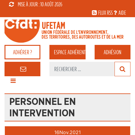
MISE À JOUR : 10 AOÛT 2026
FLUX RSS
AIDE
ADHÉRER ?
ESPACE
ADHÉRENT
ADHÉSION
PERSONNEL EN
INTERVENTION
16
Nov.
2021