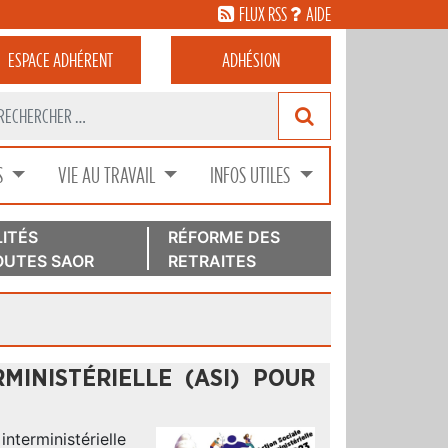
FLUX RSS
AIDE
ESPACE
ADHÉRENT
ADHÉSION
S
VIE AU TRAVAIL
INFOS UTILES
ITÉS
RÉFORME DES
UTES SAOR
RETRAITES
MINISTÉRIELLE (ASI) POUR
nterministérielle