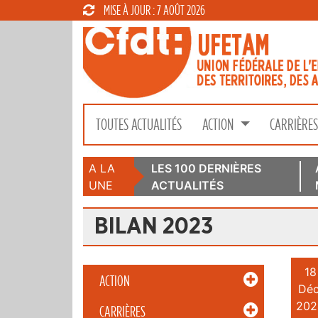
MISE À JOUR : 7 AOÛT 2026
TOUTES ACTUALITÉS
ACTION
CARRIÈRE
A LA
LES 100 DERNIÈRES
UNE
ACTUALITÉS
BILAN 2023
18
ACTION
Déc
202
CARRIÈRES