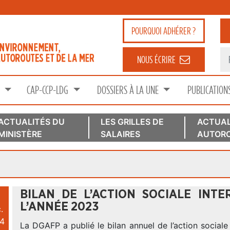
POURQUOI
ADHÉRER ?
NOUS ÉCRIRE
S
CAP-CCP-LDG
DOSSIERS À LA UNE
PUBLICATION
ACTUALITÉS DU
LES GRILLES DE
ACTUAL
MINISTÈRE
SALAIRES
AUTORO
BILAN DE L’ACTION SOCIALE INTER
L’ANNÉE 2023
.
4
La DGAFP a publié le bilan annuel de l’action sociale i