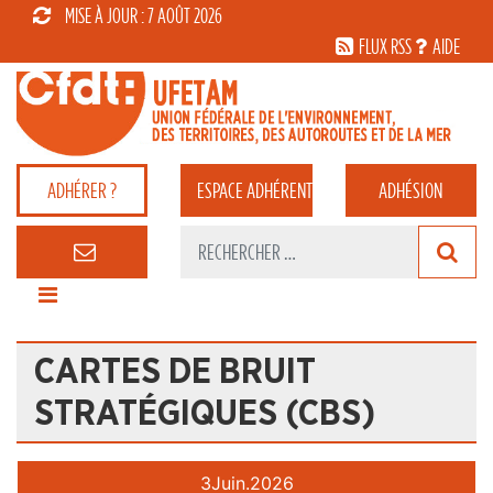
MISE À JOUR : 7 AOÛT 2026
FLUX RSS
AIDE
ADHÉRER ?
ESPACE
ADHÉRENT
ADHÉSION
CARTES DE BRUIT
STRATÉGIQUES (CBS)
3
Juin.
2026