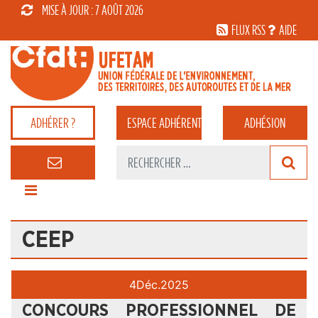
MISE À JOUR : 7 AOÛT 2026
FLUX RSS
AIDE
ADHÉRER ?
ESPACE
ADHÉRENT
ADHÉSION
CEEP
4
Déc.
2025
CONCOURS PROFESSIONNEL DE