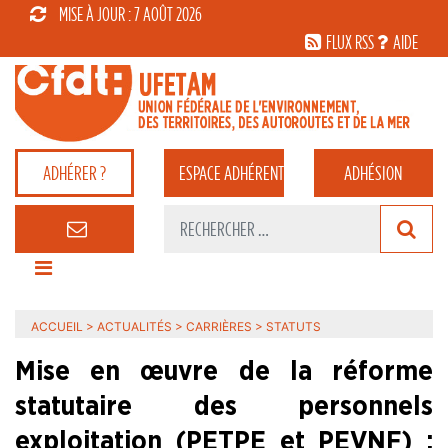
MISE À JOUR : 7 AOÛT 2026
FLUX RSS
AIDE
ADHÉRER ?
ESPACE
ADHÉRENT
ADHÉSION
ACCUEIL
>
ACTUALITÉS
>
CARRIÈRES
>
STATUTS
Mise en œuvre de la réforme
statutaire des personnels
exploitation (PETPE et PEVNF) :