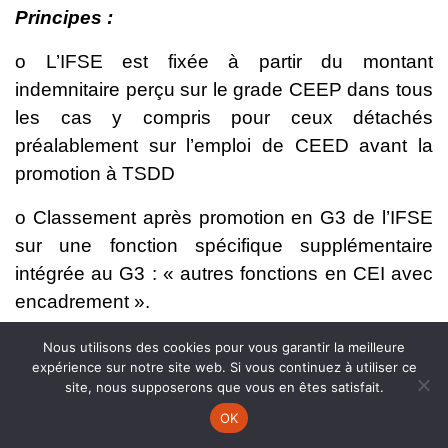
Principes :
o L’IFSE est fixée à partir du montant
indemnitaire perçu sur le grade CEEP dans tous
les cas y compris pour ceux détachés
préalablement sur l’emploi de CEED avant la
promotion à TSDD
o Classement après promotion en G3 de l’IFSE
sur une fonction spécifique supplémentaire
intégrée au G3 : « autres fonctions en CEI avec
encadrement ».
Modalités de gestion de l’IFSE maintenues :
Nous utilisons des cookies pour vous garantir la meilleure
expérience sur notre site web. Si vous continuez à utiliser ce
o Montant minimum d’évolution de l’IFSE en cas
site, nous supposerons que vous en êtes satisfait.
de passage d’agent de catégorie C en B :
OK