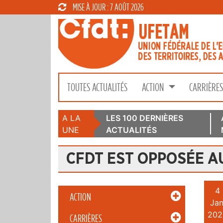
MISE À JOUR : 7 AOÛT 2026
TOUTES ACTUALITÉS
ACTION
CARRIÈRE
A LA
LES 100 DERNIÈRES
UNE
ACTUALITÉS
CFDT EST OPPOSÉE A
4
ACTION
Jan
202
CARRIÈRES