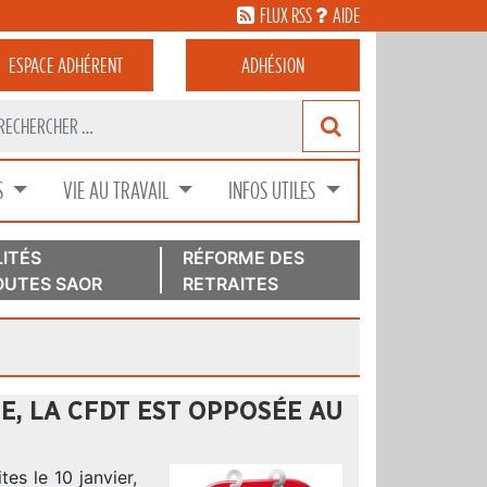
FLUX RSS
AIDE
ESPACE
ADHÉRENT
ADHÉSION
S
VIE AU TRAVAIL
INFOS UTILES
ITÉS
RÉFORME DES
UTES SAOR
RETRAITES
SE, LA CFDT EST OPPOSÉE AU
es le 10 janvier,