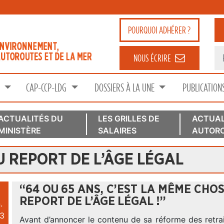
POURQUOI
ADHÉRER ?
NOUS ÉCRIRE
S
CAP-CCP-LDG
DOSSIERS À LA UNE
PUBLICATION
ACTUALITÉS DU
LES GRILLES DE
ACTUAL
MINISTÈRE
SALAIRES
AUTORO
U REPORT DE L’ÂGE LÉGAL
“64 OU 65 ANS, C’EST LA MÊME CHO
REPORT DE L’ÂGE LÉGAL !”
.
3
Avant d’annoncer le contenu de sa réforme des retrait