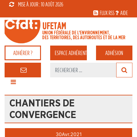
MISE À JOUR : 10 AOÛT 2026
FLUX RSS
AIDE
ADHÉRER ?
ESPACE
ADHÉRENT
ADHÉSION
CHANTIERS DE
CONVERGENCE
30
Avr.
2021