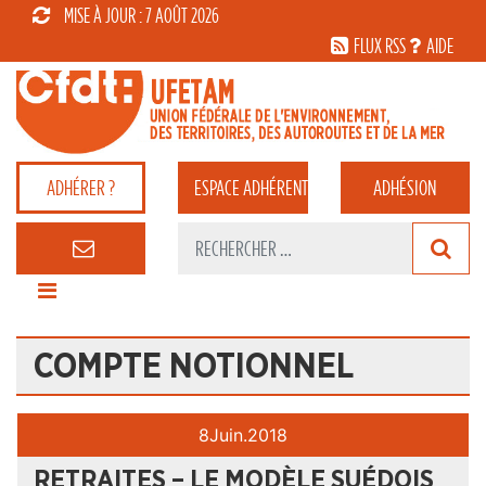
MISE À JOUR : 7 AOÛT 2026
FLUX RSS
AIDE
ADHÉRER ?
ESPACE
ADHÉRENT
ADHÉSION
COMPTE NOTIONNEL
8
Juin.
2018
RETRAITES – LE MODÈLE SUÉDOIS