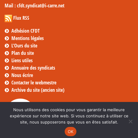
Mail
: cfdt.syndicat@i-carre.net
Flux RSS
Adhésion CFDT
Mentions légales
L’Ours du site
Plan du site
Liens utiles
Annuaire des syndicats
Nous écrire
Contacter le webmestre
Archive du site (ancien site)
Nous utilisons des cookies pour vous garantir la meilleure
expérience sur notre site web. Si vous continuez à utiliser ce
site, nous supposerons que vous en êtes satisfait.
OK