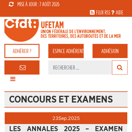
MISE À JOUR : 7 AOÛT 2026
FLUX RSS
AIDE
ADHÉRER ?
ESPACE
ADHÉRENT
ADHÉSION
CONCOURS ET EXAMENS
23
Sep.
2025
LES ANNALES 2025 – EXAMEN