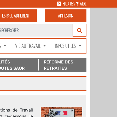
FLUX RSS
AIDE
ESPACE
ADHÉRENT
ADHÉSION
S
VIE AU TRAVAIL
INFOS UTILES
ITÉS
RÉFORME DES
UTES SAOR
RETRAITES
tions de Travail
 ci-dessous, le