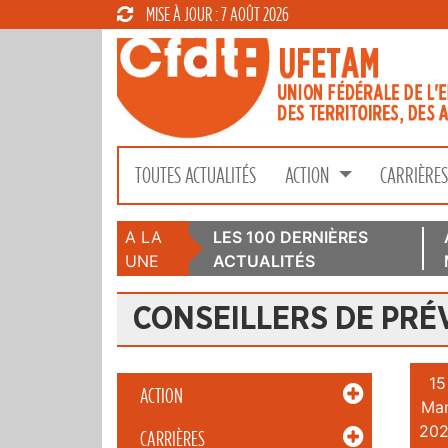
MISE À JOUR : 7 AOÛT 2026
TOUTES ACTUALITÉS
ACTION
CARRIÈRE
A LA
LES 100 DERNIÈRES
UNE
ACTUALITÉS
CONSEILLERS DE PRÉ
15
ACTION
Mar
202
CARRIÈRES