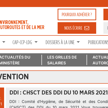
POURQUOI
ADHÉRER ?
NOUS ÉCRIRE
S
CAP-CCP-LDG
DOSSIERS À LA UNE
PUBLICATION
ACTUALITÉS DU
LES GRILLES DE
ACTUAL
MINISTÈRE
SALAIRES
AUTORO
VENTION
DDI : CHSCT DES DDI DU 10 MARS 2021
.
DDI : Comité d’Hygiène, de Sécurité et des Condi
1
(CHSCT) des DDI du 10 mars 2021 Vous trouverez