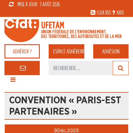
MISE À JOUR : 7 AOÛT 2026
FLUX RSS
AIDE
ADHÉRER ?
ESPACE
ADHÉRENT
ADHÉSION
CONVENTION « PARIS-EST
PARTENAIRES »
9
Déc.
2025