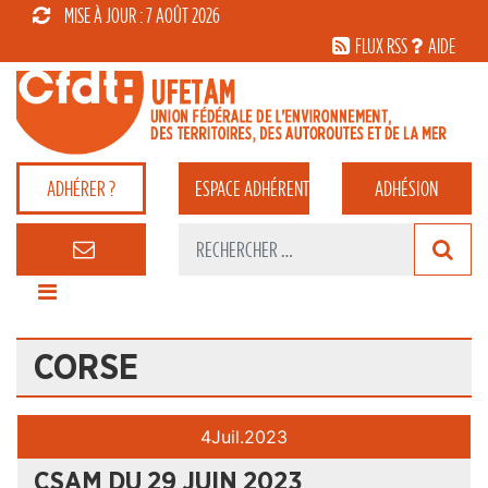
MISE À JOUR : 7 AOÛT 2026
FLUX RSS
AIDE
ADHÉRER ?
ESPACE
ADHÉRENT
ADHÉSION
CORSE
4
Juil.
2023
CSAM DU 29 JUIN 2023