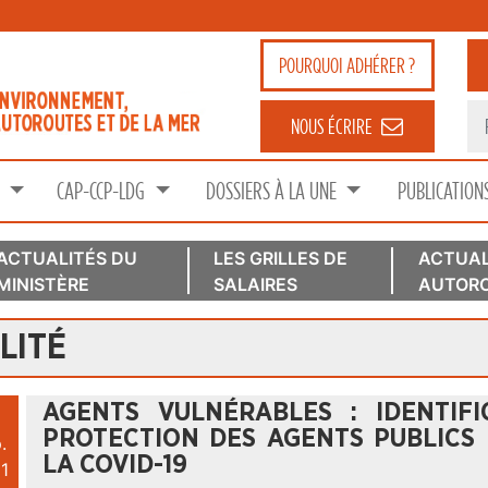
POURQUOI
ADHÉRER ?
NOUS ÉCRIRE
S
CAP-CCP-LDG
DOSSIERS À LA UNE
PUBLICATION
ACTUALITÉS DU
LES GRILLES DE
ACTUAL
MINISTÈRE
SALAIRES
AUTORO
LITÉ
AGENTS VULNÉRABLES : IDENTIF
PROTECTION DES AGENTS PUBLICS
.
LA COVID-19
1