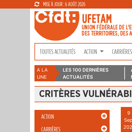
MISE À JOUR : 6 AOÛT 2026
TOUTES ACTUALITÉS
ACTION
CARRIÈRE
A LA
LES 100 DERNIÈRES
UNE
ACTUALITÉS
CRITÈRES VULNÉRABI
9
ACTION
Sep
202
CARRIÈRES