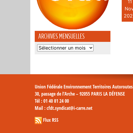
11
Nov
202
ARCHIVES MENSUELLES
Archives
mensuelles
Union Fédérale Environnement Territoires Autoroute
30, passage de l’Arche – 92055 PARIS LA DÉFENSE
Tél
: 01 40 81 24 00
Mail
: cfdt.syndicat@i-carre.net
Flux RSS