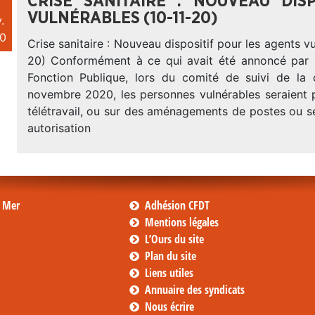
CRISE SANITAIRE : NOUVEAU DIS
VULNÉRABLES (10-11-20)
.
0
Crise sanitaire : Nouveau dispositif pour les agents vu
20) Conformément à ce qui avait été annoncé par l
Fonction Publique, lors du comité de suivi de la c
novembre 2020, les personnes vulnérables seraient pr
télétravail, ou sur des aménagements de postes ou s
autorisation
s Mer
Adhésion CFDT
Mentions légales
L’Ours du site
Plan du site
Liens utiles
Annuaire des syndicats
Nous écrire