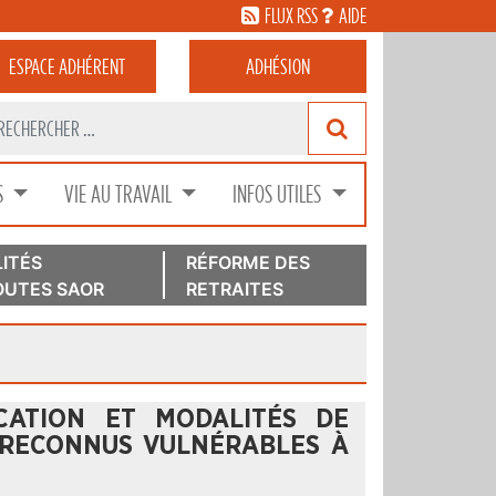
FLUX RSS
AIDE
ESPACE
ADHÉRENT
ADHÉSION
S
VIE AU TRAVAIL
INFOS UTILES
ITÉS
RÉFORME DES
UTES SAOR
RETRAITES
ICATION ET MODALITÉS DE
 RECONNUS VULNÉRABLES À