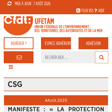
MISE À JOUR : 7 AOÛT 2026
FLUX RSS
AIDE
ADHÉRER ?
ESPACE
ADHÉRENT
ADHÉSION
CSG
4
Août.
2025
MANIFESTE : « LA PROTECTION