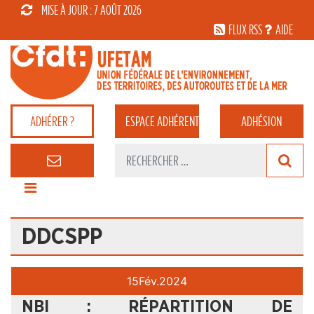
MISE À JOUR : 7 AOÛT 2026
FLUX RSS
AIDE
ADHÉRER ?
ESPACE
ADHÉRENT
ADHÉSION
DDCSPP
15
Fév.
2024
NBI : RÉPARTITION DE