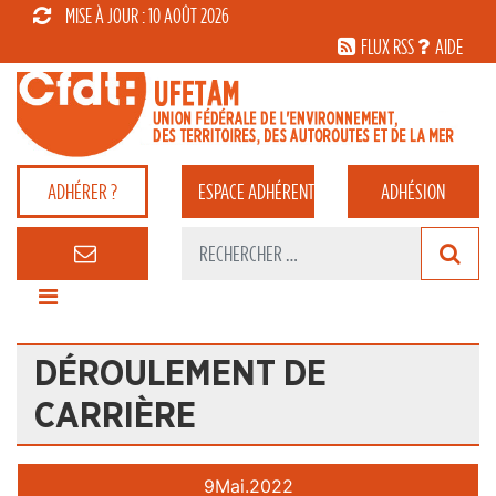
MISE À JOUR : 10 AOÛT 2026
FLUX RSS
AIDE
ADHÉRER ?
ESPACE
ADHÉRENT
ADHÉSION
DÉROULEMENT DE
CARRIÈRE
9
Mai.
2022