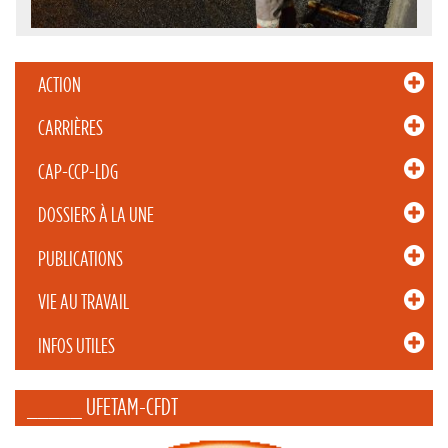
ACTION
CARRIÈRES
CAP-CCP-LDG
DOSSIERS À LA UNE
PUBLICATIONS
VIE AU TRAVAIL
INFOS UTILES
_____ UFETAM-CFDT