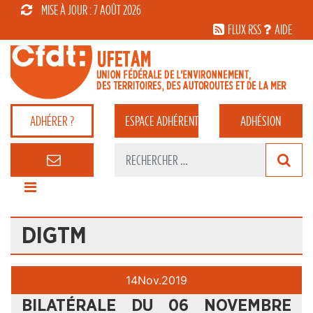
MISE À JOUR : 7 AOÛT 2026
FLUX RSS
AIDE
ADHÉRER ?
ESPACE
ADHÉRENT
ADHÉSION
DIGTM
14
Nov.
2019
BILATÉRALE DU 06 NOVEMBRE