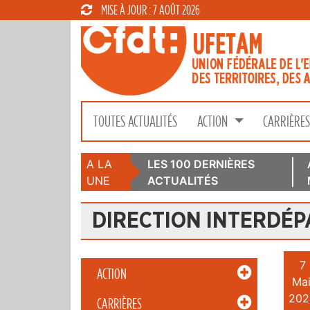
MISE À JOUR : 7 AOÛT 2026
TOUTES ACTUALITÉS
ACTION
CARRIÈRE
A LA
LES 100 DERNIÈRES
UNE
ACTUALITÉS
DIRECTION INTERDÉP
7
ACTION
Mai
202
CARRIÈRES