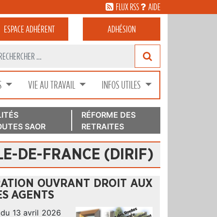
FLUX RSS
AIDE
ESPACE
ADHÉRENT
ADHÉSION
S
VIE AU TRAVAIL
INFOS UTILES
ITÉS
RÉFORME DES
UTES SAOR
RETRAITES
E-DE-FRANCE (DIRIF)
RATION OUVRANT DROIT AUX
ES AGENTS
 du 13 avril 2026