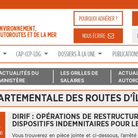
POURQUOI
ADHÉRER ?
NOUS ÉCRIRE
S
CAP-CCP-LDG
DOSSIERS À LA UNE
PUBLICATION
ACTUALITÉS DU
LES GRILLES DE
ACTUAL
MINISTÈRE
SALAIRES
AUTORO
ARTEMENTALE DES ROUTES D’ÎL
DIRIF : OPÉRATIONS DE RESTRUCTU
DISPOSITIFS INDEMNITAIRES POUR L
.
6
Vous trouverez en pièce jointe et ci-dessous, l’arrêté