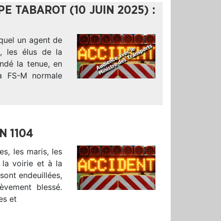
E TABAROT (10 JUIN 2025) :
uquel un agent de
, les élus de la
ndé la tenue, en
la FS-M normale
N 1104
s, les maris, les
la voirie et à la
sont endeuillées,
ièvement blessé.
es et