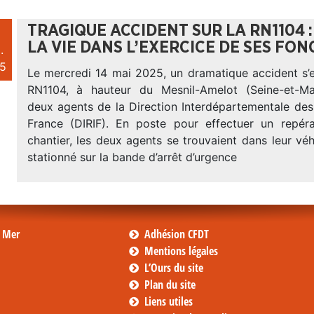
TRAGIQUE ACCIDENT SUR LA RN1104 :
LA VIE DANS L’EXERCICE DE SES FO
.
5
Le mercredi 14 mai 2025, un dramatique accident s’e
RN1104, à hauteur du Mesnil-Amelot (Seine-et-Mar
deux agents de la Direction Interdépartementale des
France (DIRIF). En poste pour effectuer un repér
chantier, les deux agents se trouvaient dans leur véh
stationné sur la bande d’arrêt d’urgence
s Mer
Adhésion CFDT
Mentions légales
L’Ours du site
Plan du site
Liens utiles