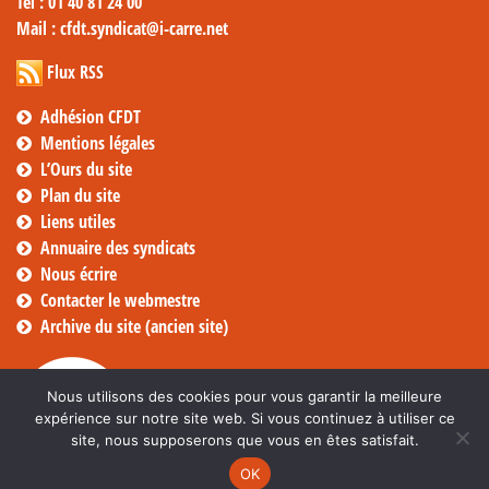
Tél
: 01 40 81 24 00
Mail
: cfdt.syndicat@i-carre.net
Flux RSS
Adhésion CFDT
Mentions légales
L’Ours du site
Plan du site
Liens utiles
Annuaire des syndicats
Nous écrire
Contacter le webmestre
Archive du site (ancien site)
Nous utilisons des cookies pour vous garantir la meilleure
expérience sur notre site web. Si vous continuez à utiliser ce
site, nous supposerons que vous en êtes satisfait.
OK