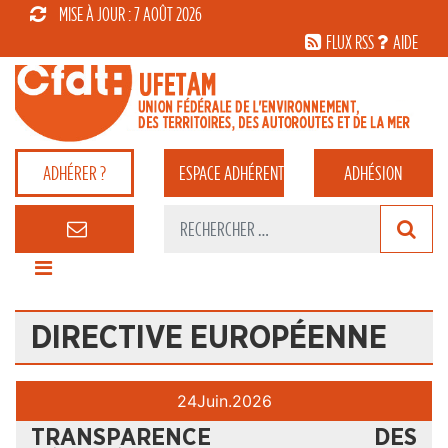
MISE À JOUR : 7 AOÛT 2026
FLUX RSS
AIDE
ADHÉRER ?
ESPACE
ADHÉRENT
ADHÉSION
DIRECTIVE EUROPÉENNE
24
Juin.
2026
TRANSPARENCE DES