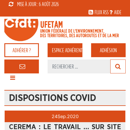
MISE À JOUR : 6 AOÛT 2026
FLUX RSS
AIDE
ADHÉRER ?
ESPACE
ADHÉRENT
ADHÉSION
DISPOSITIONS COVID
24
Sep.
2020
CEREMA : LE TRAVAIL … SUR SITE